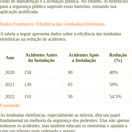
custo de manutenção e a aceitação pública. No entanto, os benefícios
para a segurança pública superam essas barreiras, tornando sua
aplicação justificada.
Dados Estatísticos: Eficiência das Lombadas Eletrônicas
A tabela a seguir apresenta dados sobre a eficiência das lombadas
eletrônicas na redução de acidentes:
Acidentes Antes
Acidentes Após
Redução
Ano
da Instalação
a Instalação
(%)
2020
150
90
40%
2021
130
65
50%
2022
110
50
54.5%
Conclusão
As lombadas eletrônicas, especialmente as móveis, têm um papel
fundamental na melhoria da segurança dos pedestres. Elas não apenas
reduzem os acidentes, mas também educam os motoristas e ajudam a
criar um trânsito mais ordenado e seguro.