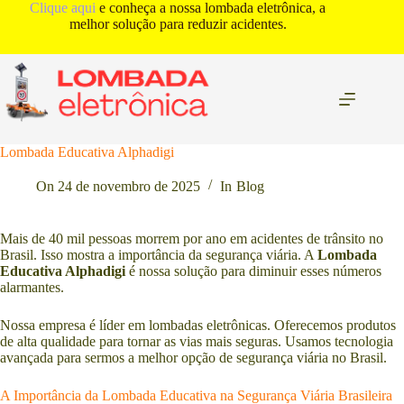
Pular
Clique aqui
e conheça a nossa lombada eletrônica, a
para
melhor solução para reduzir acidentes.
o
conteúdo
Lombada Educativa Alphadigi
On
24 de novembro de 2025
In
Blog
Mais de 40 mil pessoas morrem por ano em acidentes de trânsito no
Brasil. Isso mostra a importância da segurança viária. A
Lombada
Educativa Alphadigi
é nossa solução para diminuir esses números
alarmantes.
Nossa empresa é líder em lombadas eletrônicas. Oferecemos produtos
de alta qualidade para tornar as vias mais seguras. Usamos tecnologia
avançada para sermos a melhor opção de segurança viária no Brasil.
A Importância da Lombada Educativa na Segurança Viária Brasileira