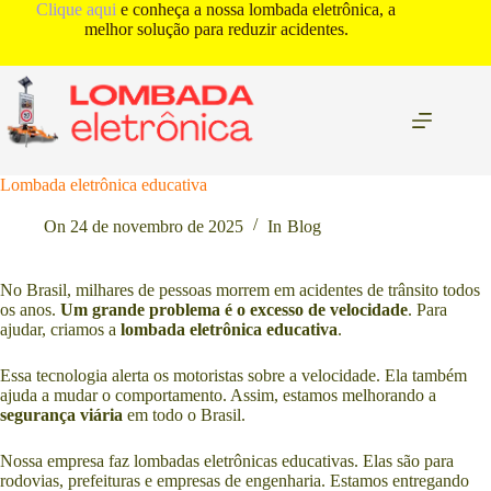
Pular
Clique aqui
e conheça a nossa lombada eletrônica, a
para
melhor solução para reduzir acidentes.
o
conteúdo
Lombada eletrônica educativa
On
24 de novembro de 2025
In
Blog
No Brasil, milhares de pessoas morrem em acidentes de trânsito todos
os anos.
Um grande problema é o excesso de velocidade
. Para
ajudar, criamos a
lombada eletrônica educativa
.
Essa tecnologia alerta os motoristas sobre a velocidade. Ela também
ajuda a mudar o comportamento. Assim, estamos melhorando a
segurança viária
em todo o Brasil.
Nossa empresa faz lombadas eletrônicas educativas. Elas são para
rodovias, prefeituras e empresas de engenharia. Estamos entregando