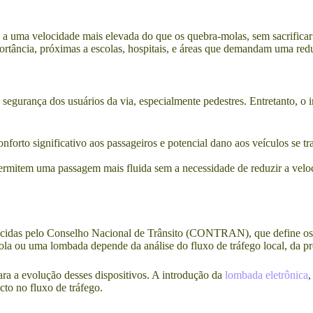
s a uma velocidade mais elevada do que os quebra-molas, sem sacrificar
ortância, próximas a escolas, hospitais, e áreas que demandam uma re
egurança dos usuários da via, especialmente pedestres. Entretanto, o i
nforto significativo aos passageiros e potencial dano aos veículos se 
 permitem uma passagem mais fluida sem a necessidade de reduzir a vel
belecidas pelo Conselho Nacional de Trânsito (CONTRAN), que define o
la ou uma lombada depende da análise do fluxo de tráfego local, da pre
ara a evolução desses dispositivos. A introdução da
lombada eletrônica
,
to no fluxo de tráfego.