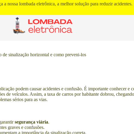
a a nossa lombada eletrônica, a melhor solução para reduzir acidentes.
o de sinalização horizontal e como preveni-los
 aplicação podem causar acidentes e confusão. É importante conhecer e c
de veículos. Assim, a taxa de carros por habitante dobrou, chegando a
lemas sérios para as vias.
garantir
segurança viária
.
entes graves e confusões.
aumentam a importância da sinalização correta.