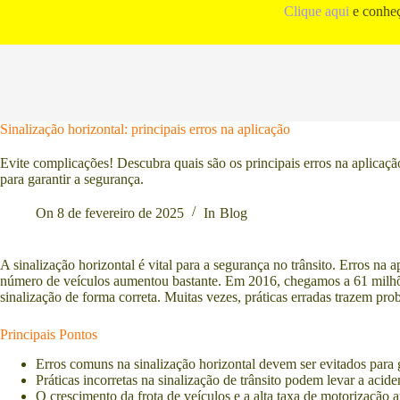
Pular
Clique aqui
e conheç
para
o
conteúdo
Sinalização horizontal: principais erros na aplicação
Evite complicações! Descubra quais são os principais erros na aplicaçã
para garantir a segurança.
On
8 de fevereiro de 2025
In
Blog
A sinalização horizontal é vital para a segurança no trânsito. Erros na
número de veículos aumentou bastante. Em 2016, chegamos a 61 milhões 
sinalização de forma correta. Muitas vezes, práticas erradas trazem prob
Principais Pontos
Erros comuns na sinalização horizontal devem ser evitados para 
Práticas incorretas na sinalização de trânsito podem levar a acid
O crescimento da frota de veículos e a alta taxa de motorização 