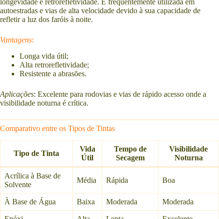
longevidade e retrorefletividade. É frequentemente utilizada em
autoestradas e vias de alta velocidade devido à sua capacidade de
refletir a luz dos faróis à noite.
Vantagens
:
Longa vida útil;
Alta retrorefletividade;
Resistente a abrasões.
Aplicações
: Excelente para rodovias e vias de rápido acesso onde a
visibilidade noturna é crítica.
Comparativo entre os Tipos de Tintas
Vida
Tempo de
Visibilidade
Tipo de Tinta
Útil
Secagem
Noturna
Acrílica à Base de
Média
Rápida
Boa
Solvente
À Base de Água
Baixa
Moderada
Moderada
Epóxi
Alta
Lenta
Excelente