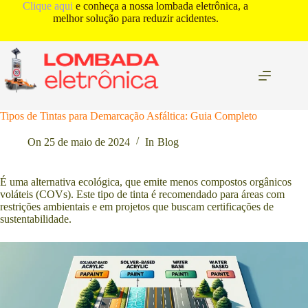
Pular
Clique aqui
e conheça a nossa lombada eletrônica, a
para
melhor solução para reduzir acidentes.
o
conteúdo
Tipos de Tintas para Demarcação Asfáltica: Guia Completo
On
25 de maio de 2024
In
Blog
É uma alternativa ecológica, que emite menos compostos orgânicos
voláteis (COVs). Este tipo de tinta é recomendado para áreas com
restrições ambientais e em projetos que buscam certificações de
sustentabilidade.